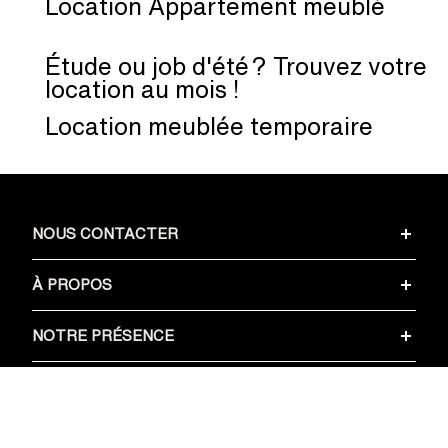
Location Appartement meublé
Étude ou job d'été ? Trouvez votre
location au mois !
Location meublée temporaire
NOUS CONTACTER
Centre de contact :
À PROPOS
02 28 49 69 66
(du lundi au vendredi de 9h à 18h)
Guide du coliving
NOTRE PRÉSENCE
hello@compose.fr
FAQ
Coliving Nantes
Mentions légales
Coliving Lyon
Traitement des données personnelles