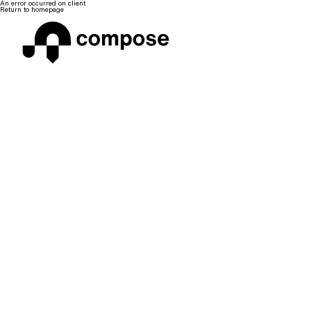
An error occurred on client
Return to homepage