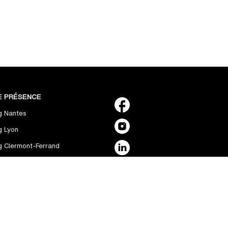
E PRÉSENCE
ng Nantes
g Lyon
ng Clermont-Ferrand
g Paris / Rungis
ng Angers
ng Bordeaux
ng La Roche-sur-Yon