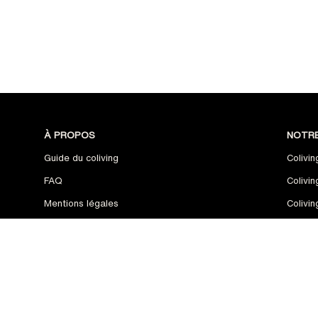
À PROPOS
NOTR
Guide du coliving
Colivi
FAQ
Colivin
Mentions légales
Colivi
Traitement des données personnelles
Colivin
Contact
Colivi
Paramètres des cookies
Colivi
,
Colivi